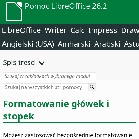
Pomoc LibreOffice 26.2
LibreOffice
Writer
Calc
Impress
Dra
Angielski (USA)
Amharski
Arabski
Astu
Spis treści
Formatowanie główek i
stopek
Możesz zastosować bezpośrednie formatowanie