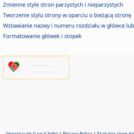
Zmienne style stron parzystych i nieparzystych
Tworzenie stylu strony w oparciu o bieżącą stronę
Wstawianie nazwy i numeru rozdziału w główce lub
Formatowanie główek i stopek
Prosimy o
wsparcie!
Impressum (Legal Info)
|
Privacy Policy
|
Statutes (non-bi