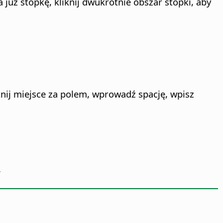
już stopkę, kliknij dwukrotnie obszar stopki, aby
iknij miejsce za polem, wprowadź spację, wpisz
.