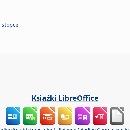
 stopce
Książki LibreOffice
nding English translation)
-
Satzung (binding German versio