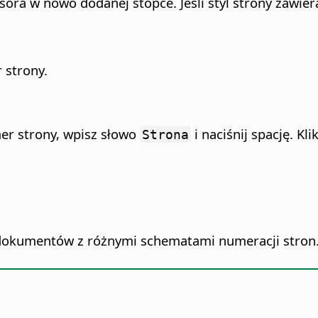
a w nowo dodanej stopce. Jeśli styl strony zawiera 
 strony.
er strony, wpisz słowo
i naciśnij spację. Kl
Strona
 dokumentów z różnymi schematami numeracji stron