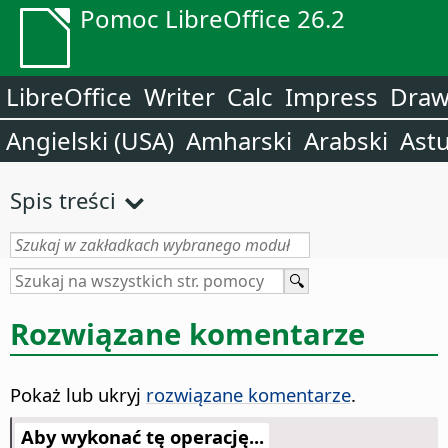
Pomoc LibreOffice 26.2
LibreOffice
Writer
Calc
Impress
Dra
Angielski (USA)
Amharski
Arabski
Astu
Spis treści
Rozwiązane komentarze
Pokaż lub ukryj
rozwiązane komentarze
.
Aby wykonać tę operację...