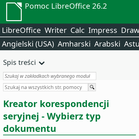
Pomoc LibreOffice 26.2
LibreOffice
Writer
Calc
Impress
Dra
Angielski (USA)
Amharski
Arabski
Astu
Spis treści
Kreator korespondencji
seryjnej - Wybierz typ
dokumentu