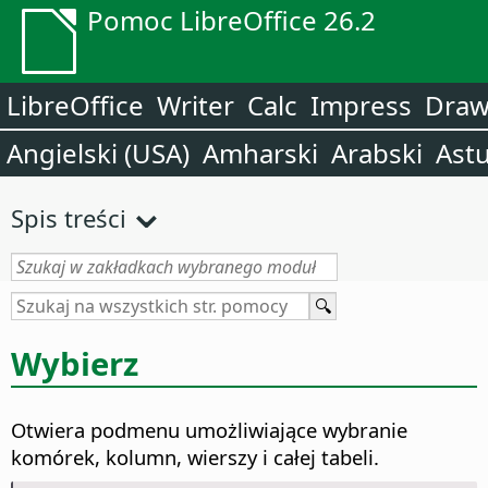
Pomoc LibreOffice 26.2
LibreOffice
Writer
Calc
Impress
Dra
Angielski (USA)
Amharski
Arabski
Astu
Spis treści
Wybierz
Otwiera podmenu umożliwiające wybranie
komórek, kolumn, wierszy i całej tabeli.