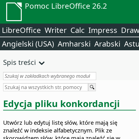
Pomoc LibreOffice 26.2
LibreOffice
Writer
Calc
Impress
Dra
Angielski (USA)
Amharski
Arabski
Astu
Spis treści
Edycja pliku konkordancji
Utwórz lub edytuj listę słów, które mają się
znaleźć w indeksie alfabetycznym.
Plik ze
skorowidzem słów, które mają znaleźć się w