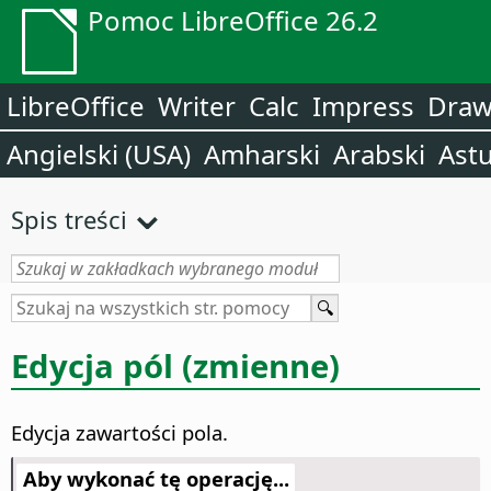
Pomoc LibreOffice 26.2
LibreOffice
Writer
Calc
Impress
Dra
Angielski (USA)
Amharski
Arabski
Astu
Spis treści
Edycja pól (zmienne)
Edycja zawartości pola.
Aby wykonać tę operację...