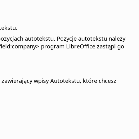
tekstu.
zycjach autotekstu. Pozycje autotekstu należy
 <field:company> program LibreOffice zastąpi go
awierający wpisy Autotekstu, które chcesz