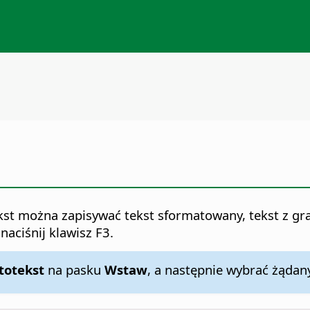
kst można zapisywać tekst sformatowany, tekst z graf
aciśnij klawisz F3.
totekst
na pasku
Wstaw
, a następnie wybrać żądan