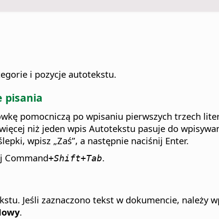
egorie i pozycje autotekstu.
 pisania
ówkę pomocniczą po wpisaniu pierwszych trzech lite
i więcej niż jeden wpis Autotekstu pasuje do wpisywany
epki, wpisz „Zaś”, a następnie naciśnij Enter.
ij
Command
.
+Shift+Tab
kstu. Jeśli zaznaczono tekst w dokumencie, należy w
Nowy
.