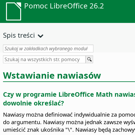
Pomoc LibreOffice 26.2
Spis treści
Wstawianie nawiasów
Czy w programie
LibreOffice
Math nawiasy
dowolnie określać?
Nawiasy można definiować indywidualnie za pomocą 
do argumentu. Nawiasy można jednak zawsze wyświe
umieścić znak ukośnika "\". Nawiasy będą zachowyw