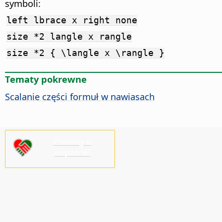
symboli:
left lbrace x right none
size *2 langle x rangle
size *2 { \langle x \rangle }
Tematy pokrewne
Scalanie części formuł w nawiasach
Prosimy o
wsparcie!