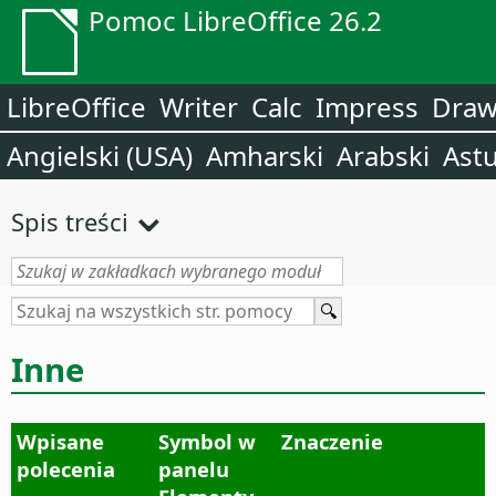
Pomoc LibreOffice 26.2
LibreOffice
Writer
Calc
Impress
Dra
Angielski (USA)
Amharski
Arabski
Astu
Spis treści
Inne
Wpisane
Symbol w
Znaczenie
polecenia
panelu