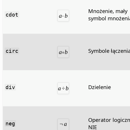
Mnożenie, mały
cdot
symbol mnożeni
Symbole łączeni
circ
Dzielenie
div
Operator logicz
neg
NIE