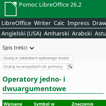
Pomoc LibreOffice 26.2
LibreOffice
Writer
Calc
Impress
Dra
Angielski (USA)
Amharski
Arabski
Astu
Spis treści
Operatory jedno- i
dwuargumentowe
Wpisane
Symbol w
Znaczenie