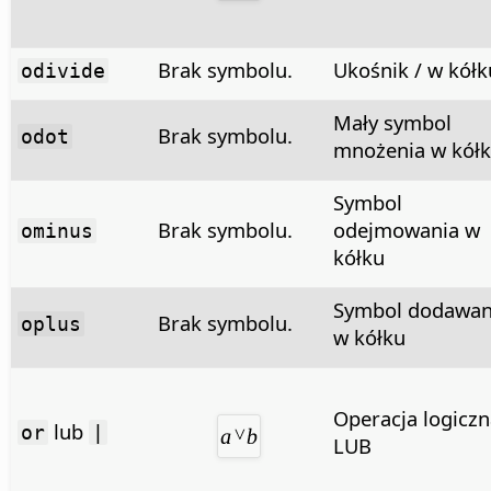
Brak symbolu.
Ukośnik / w kółk
odivide
Mały symbol
Brak symbolu.
odot
mnożenia w kół
Symbol
Brak symbolu.
odejmowania w
ominus
kółku
Symbol dodawan
Brak symbolu.
oplus
w kółku
Operacja logiczn
lub
or
|
LUB