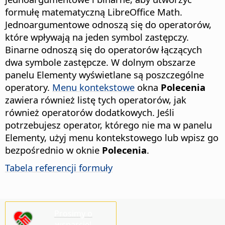
formułę matematyczną LibreOffice Math.
Jednoargumentowe odnoszą się do operatorów,
które wpływają na jeden symbol zastępczy.
Binarne odnoszą się do operatorów łączących
dwa symbole zastępcze. W dolnym obszarze
panelu Elementy wyświetlane są poszczególne
operatory.
Menu kontekstowe
okna
Polecenia
zawiera również listę tych operatorów, jak
również operatorów dodatkowych. Jeśli
potrzebujesz operator, którego nie ma w panelu
Elementy, użyj menu kontekstowego lub wpisz go
bezpośrednio w oknie
Polecenia
.
Tabela referencji formuły
Prosimy o
wsparcie!