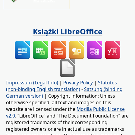
Książki LibreOffice
Impressum (Legal Info)
|
Privacy Policy
|
Statutes
(non-binding English translation)
-
Satzung (binding
German version)
| Copyright information: Unless
otherwise specified, all text and images on this
website are licensed under the
Mozilla Public License
v2.0
. “LibreOffice” and “The Document Foundation” are
registered trademarks of their corresponding
registered owners or are in actual use as trademarks