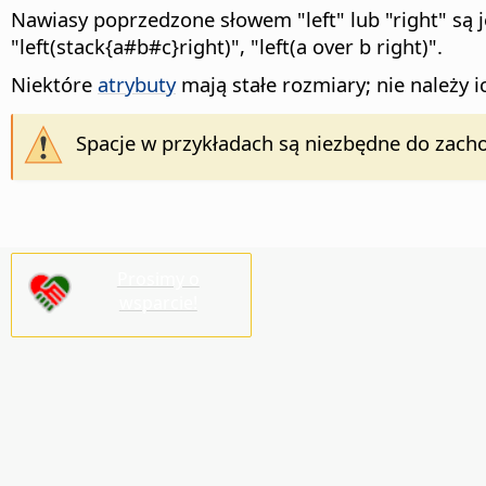
Nawiasy poprzedzone słowem "left" lub "right" są j
"left(stack{a#b#c}right)", "left(a over b right)".
Niektóre
atrybuty
mają stałe rozmiary; nie należy i
Spacje w przykładach są niezbędne do zach
Prosimy o
wsparcie!