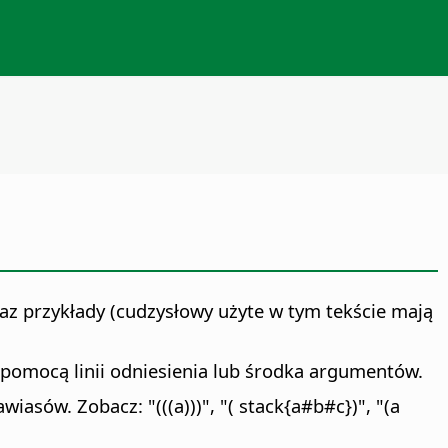
az przykłady (cudzysłowy użyte w tym tekście mają
ę za pomocą linii odniesienia lub środka argumentów.
asów. Zobacz: "(((a)))", "( stack{a#b#c})", "(a