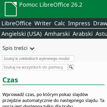
Pomoc LibreOffice 26.2
LibreOffice
Writer
Calc
Impress
Dra
Angielski (USA)
Amharski
Arabski
Astu
Spis treści
Czas
Wprowadź czas, po którym pokaz slajdów
przejdzie automatycznie do następnego slajdu.
Ta
opcja jest dostępna tylko dla trybu