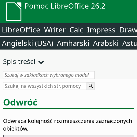
Pomoc LibreOffice 26.2
LibreOffice
Writer
Calc
Impress
Dra
Angielski (USA)
Amharski
Arabski
Astu
Spis treści
Odwróć
Odwraca kolejność rozmieszczenia zaznaczonych
obiektów.