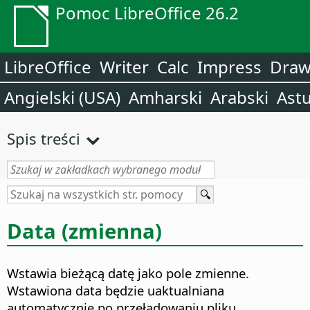
Pomoc LibreOffice 26.2
LibreOffice
Writer
Calc
Impress
Dra
Angielski (USA)
Amharski
Arabski
Astu
Spis treści
Data (zmienna)
Wstawia bieżącą datę jako pole zmienne.
Wstawiona data będzie uaktualniana
automatycznie po przeładowaniu pliku.