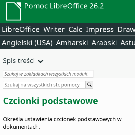
Pomoc LibreOffice 26.2
LibreOffice
Writer
Calc
Impress
Dra
Angielski (USA)
Amharski
Arabski
Astu
Spis treści
Czcionki podstawowe
Określa ustawienia czcionek podstawowych w
dokumentach.