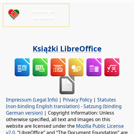
Prosimy o
wsparcie!
Książki LibreOffice
Impressum (Legal Info)
|
Privacy Policy
|
Statutes
(non-binding English translation)
-
Satzung (binding
German version)
| Copyright information: Unless
otherwise specified, all text and images on this
website are licensed under the
Mozilla Public License
v2.0
. “LibreOffice” and “The Document Foundation” are