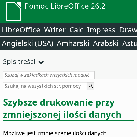
Pomoc LibreOffice 26.2
LibreOffice
Writer
Calc
Impress
Dra
Angielski (USA)
Amharski
Arabski
Astu
Spis treści
Szybsze drukowanie przy
zmniejszonej ilości danych
Możliwe jest zmniejszenie ilości danych