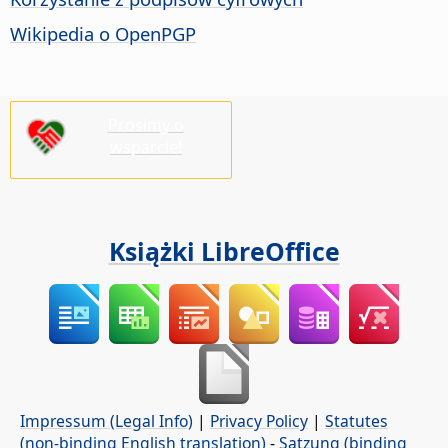
Wikipedia o OpenPGP
Prosimy o
wsparcie!
Książki LibreOffice
Impressum (Legal Info)
|
Privacy Policy
|
Statutes
(non-binding English translation)
-
Satzung (binding