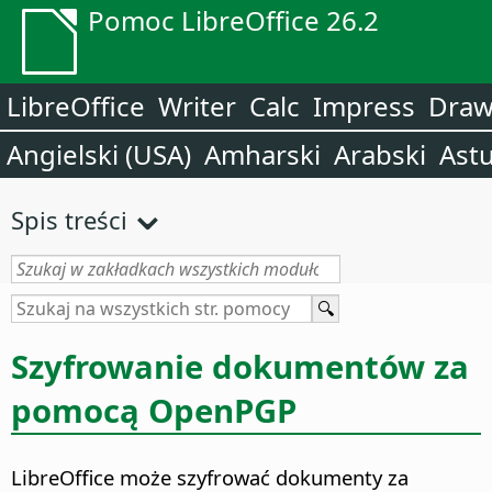
Pomoc LibreOffice 26.2
LibreOffice
Writer
Calc
Impress
Dra
Angielski (USA)
Amharski
Arabski
Astu
Spis treści
Szyfrowanie dokumentów za
pomocą OpenPGP
LibreOffice może szyfrować dokumenty za