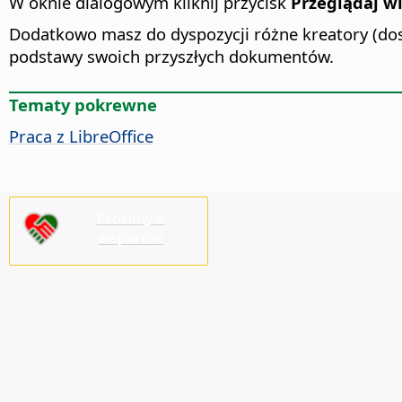
W oknie dialogowym kliknij przycisk
Przeglądaj w
Dodatkowo masz do dyspozycji różne kreatory (d
podstawy swoich przyszłych dokumentów.
Tematy pokrewne
Praca z
LibreOffice
Prosimy o
wsparcie!