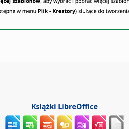
ięcej szablonów
, aby wybrać i pobrać więcej szablo
ostępne w menu
Plik - Kreatory
) służące do tworzen
Książki LibreOffice