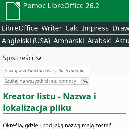
Pomoc LibreOffice 26.2
LibreOffice
Writer
Calc
Impress
Dra
Angielski (USA)
Amharski
Arabski
Astu
Spis treści
Kreator listu - Nazwa i
lokalizacja pliku
Określa, gdzie i pod jaką nazwą mają zostać