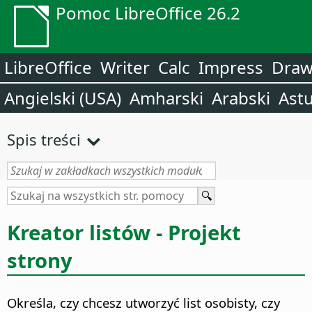
Pomoc LibreOffice 26.2
LibreOffice
Writer
Calc
Impress
Dra
Angielski (USA)
Amharski
Arabski
Astu
Spis treści
Kreator listów - Projekt
strony
Określa, czy chcesz utworzyć list osobisty, czy