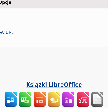
Opcje
.
ów URL
Książki LibreOffice