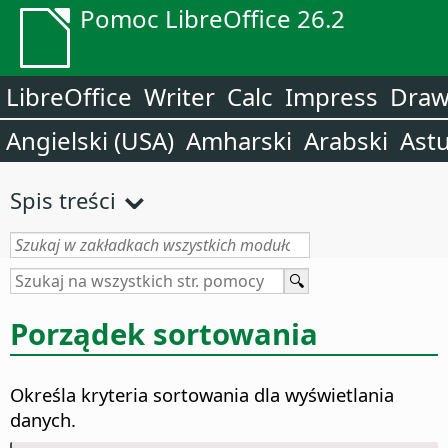
Pomoc LibreOffice 26.2
LibreOffice
Writer
Calc
Impress
Dra
Angielski (USA)
Amharski
Arabski
Astu
Spis treści
Porządek sortowania
Określa kryteria sortowania dla wyświetlania
danych.