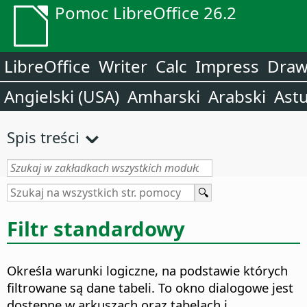
Pomoc LibreOffice 26.2
LibreOffice
Writer
Calc
Impress
Dra
Angielski (USA)
Amharski
Arabski
Astu
Spis treści
Filtr standardowy
Określa warunki logiczne, na podstawie których
filtrowane są dane tabeli.
To okno dialogowe jest
dostępne w arkuszach oraz tabelach i