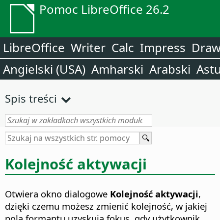
Pomoc LibreOffice 26.2
LibreOffice
Writer
Calc
Impress
Dra
Angielski (USA)
Amharski
Arabski
Astu
Spis treści
Kolejność aktywacji
Otwiera okno dialogowe
Kolejność aktywacji
,
dzięki czemu możesz zmienić kolejność, w jakiej
pola formantu uzyskują fokus, gdy użytkownik