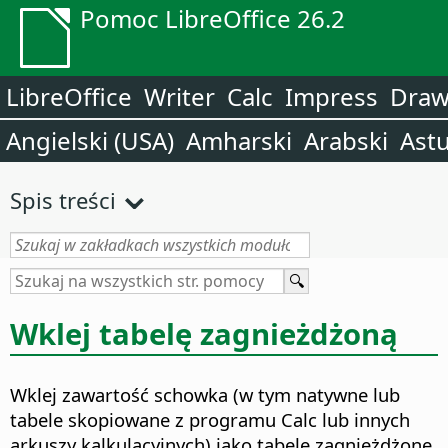
Pomoc LibreOffice 26.2
LibreOffice
Writer
Calc
Impress
Dra
Angielski (USA)
Amharski
Arabski
Astu
Spis treści
Wklej tabelę zagnieżdżoną
Wklej zawartość schowka (w tym natywne lub
tabele skopiowane z programu Calc lub innych
arkuszy kalkulacyjnych) jako tabele zagnieżdżone