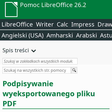
Pomoc LibreOffice 26.2
LibreOffice
Writer
Calc
Impress
Dra
Angielski (USA)
Amharski
Arabski
Astu
Spis treści
Podpisywanie
wyeksportowanego pliku
PDF