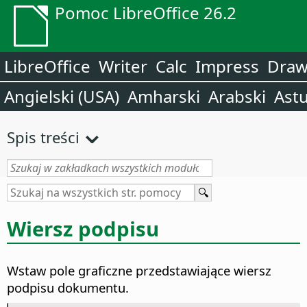
Pomoc LibreOffice 26.2
LibreOffice
Writer
Calc
Impress
Dra
Angielski (USA)
Amharski
Arabski
Astu
Spis treści
Wiersz podpisu
Wstaw pole graficzne przedstawiające wiersz
podpisu dokumentu.