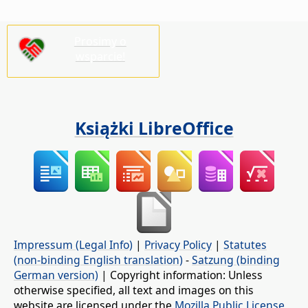
Prosimy o
wsparcie!
Książki LibreOffice
Impressum (Legal Info)
|
Privacy Policy
|
Statutes
(non-binding English translation)
-
Satzung (binding
German version)
| Copyright information: Unless
otherwise specified, all text and images on this
website are licensed under the
Mozilla Public License