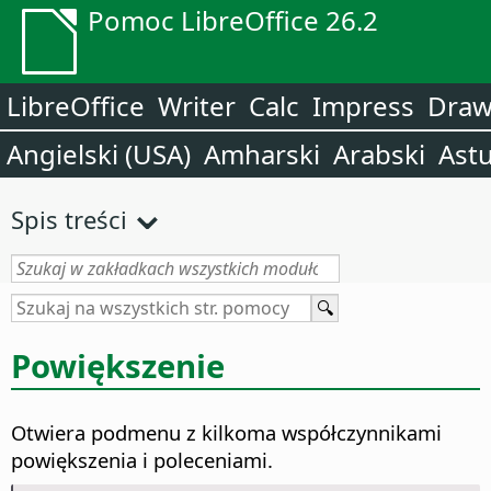
Pomoc LibreOffice 26.2
LibreOffice
Writer
Calc
Impress
Dra
Angielski (USA)
Amharski
Arabski
Astu
Spis treści
Powiększenie
Otwiera podmenu z kilkoma współczynnikami
powiększenia i poleceniami.