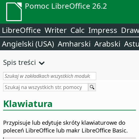
Pomoc LibreOffice 26.2
LibreOffice
Writer
Calc
Impress
Dra
Angielski (USA)
Amharski
Arabski
Astu
Spis treści
Klawiatura
Przypisuje lub edytuje skróty klawiaturowe do
poleceń LibreOffice lub makr LibreOffice Basic.