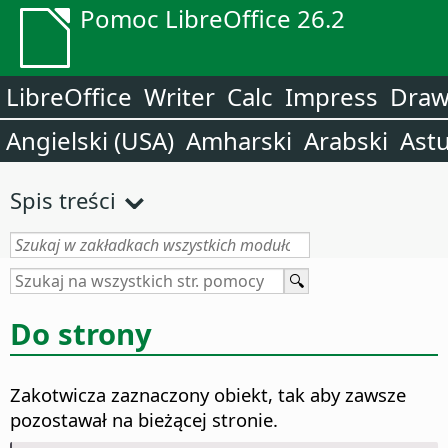
Pomoc LibreOffice 26.2
LibreOffice
Writer
Calc
Impress
Dra
Angielski (USA)
Amharski
Arabski
Astu
Spis treści
Do strony
Zakotwicza zaznaczony obiekt, tak aby zawsze
pozostawał na bieżącej stronie.