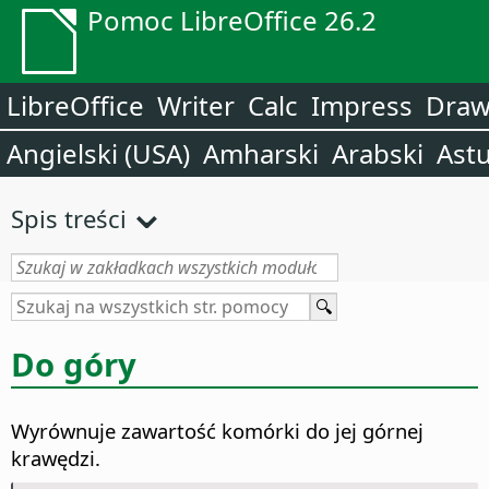
Pomoc LibreOffice 26.2
LibreOffice
Writer
Calc
Impress
Dra
Angielski (USA)
Amharski
Arabski
Astu
Spis treści
Do góry
Wyrównuje zawartość komórki do jej górnej
krawędzi.