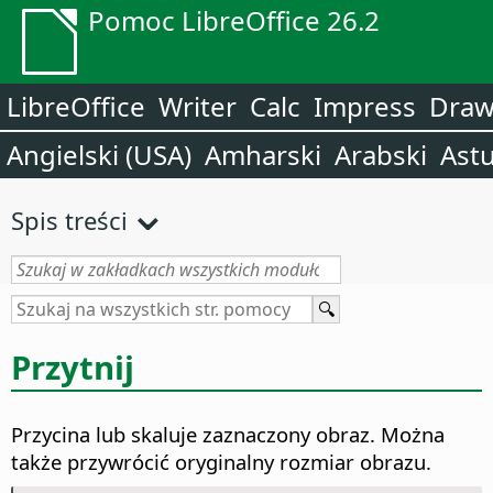
Pomoc LibreOffice 26.2
LibreOffice
Writer
Calc
Impress
Dra
Angielski (USA)
Amharski
Arabski
Astu
Spis treści
Przytnij
Przycina lub skaluje zaznaczony obraz. Można
także przywrócić oryginalny rozmiar obrazu.