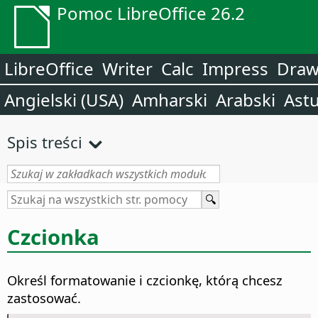
Pomoc LibreOffice 26.2
LibreOffice
Writer
Calc
Impress
Dra
Angielski (USA)
Amharski
Arabski
Astu
Spis treści
Czcionka
Określ formatowanie i czcionkę, którą chcesz
zastosować.