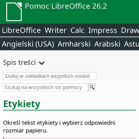
Pomoc LibreOffice 26.2
LibreOffice
Writer
Calc
Impress
Dra
Angielski (USA)
Amharski
Arabski
Astu
Spis treści
Etykiety
Określ tekst etykiety i wybierz odpowiedni
rozmiar papieru.