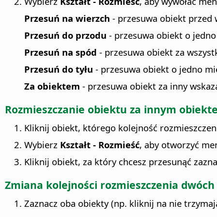
Wybierz
Kształt - Rozmieść
, aby wywołać men
Przesuń na wierzch
- przesuwa obiekt przed 
Przesuń do przodu
- przesuwa obiekt o jedno
Przesuń na spód
- przesuwa obiekt za wszystk
Przesuń do tyłu
- przesuwa obiekt o jedno mie
Za obiektem
- przesuwa obiekt za inny wskaz
Rozmieszczanie obiektu za innym obiekt
Kliknij obiekt, którego kolejność rozmieszczen
Wybierz
Kształt - Rozmieść
, aby otworzyć me
Kliknij obiekt, za który chcesz przesunąć zazn
Zmiana kolejności rozmieszczenia dwóch
Zaznacz oba obiekty (np. kliknij na nie trzymają