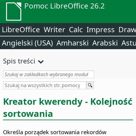
Pomoc LibreOffice 26.2
LibreOffice
Writer
Calc
Impress
Dra
Angielski (USA)
Amharski
Arabski
Astu
Spis treści
Kreator kwerendy - Kolejność
sortowania
Określa porządek sortowania rekordów