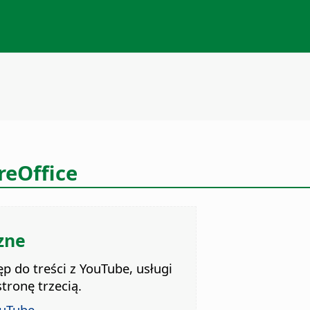
reOffice
zne
ęp do treści z YouTube, usługi
tronę trzecią.
ouTube