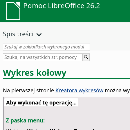
Pomoc LibreOffice 26.2
Spis treści
Wykres kołowy
Na pierwszej stronie
Kreatora wykresów
można wyb
Aby wykonać tę operację...
Z paska menu: