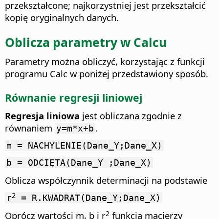
przekształcone; najkorzystniej jest przekształcić
kopię oryginalnych danych.
Oblicza parametry w Calcu
Parametry można obliczyć, korzystając z funkcji
programu Calc w poniżej przedstawiony sposób.
Równanie regresji liniowej
Regresja liniowa
jest obliczana zgodnie z
równaniem
.
y=m*x+b
m = NACHYLENIE(Dane_Y;Dane_X)
b = ODCIĘTA(Dane_Y ;Dane_X)
Oblicza współczynnik determinacji na podstawie
2
r
= R.KWADRAT(Dane_Y;Dane_X)
2
Oprócz wartości m, b i r
funkcja macierzy