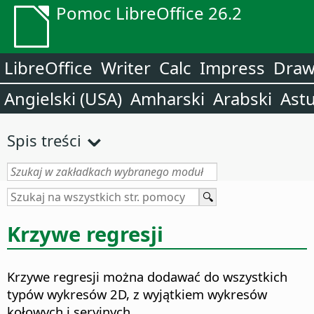
Pomoc LibreOffice 26.2
LibreOffice
Writer
Calc
Impress
Dra
Angielski (USA)
Amharski
Arabski
Astu
Spis treści
Krzywe regresji
Krzywe regresji można dodawać do wszystkich
typów wykresów 2D, z wyjątkiem wykresów
kołowych i seryjnych.