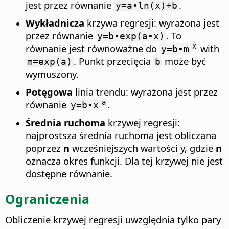
jest przez równanie
.
y=a∙ln(x)+b
Wykładnicza
krzywa regresji: wyrażona jest
przez równanie
. To
y=b∙exp(a∙x)
równanie jest równoważne do
with
x
y=b∙m
. Punkt przecięcia
może być
m=exp(a)
b
wymuszony.
Potęgowa
linia trendu: wyrażona jest przez
równanie
.
a
y=b∙x
Średnia ruchoma
krzywej regresji:
najprostsza średnia ruchoma jest obliczana
poprzez
n
wcześniejszych wartości y, gdzie
n
oznacza okres funkcji. Dla tej krzywej nie jest
dostępne równanie.
Ograniczenia
Obliczenie krzywej regresji uwzględnia tylko pary