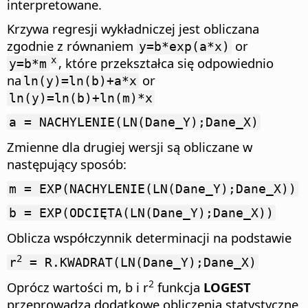
interpretowane.
Krzywa regresji wykładniczej jest obliczana
zgodnie z równaniem
or
y=b*exp(a*x)
, które przekształca się odpowiednio
x
y=b*m
na
or
ln(y)=ln(b)+a*x
ln(y)=ln(b)+ln(m)*x
a = NACHYLENIE(LN(Dane_Y);Dane_X)
Zmienne dla drugiej wersji są obliczane w
następujący sposób:
m = EXP(NACHYLENIE(LN(Dane_Y);Dane_X))
b = EXP(ODCIĘTA(LN(Dane_Y);Dane_X))
Oblicza współczynnik determinacji na podstawie
2
r
= R.KWADRAT(LN(Dane_Y);Dane_X)
2
Oprócz wartości m, b i r
funkcja
LOGEST
przeprowadza dodatkowe obliczenia statystyczne