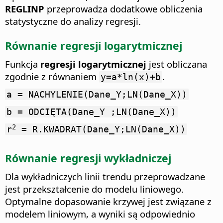
REGLINP
przeprowadza dodatkowe obliczenia
statystyczne do analizy regresji.
Równanie regresji logarytmicznej
Funkcja
regresji logarytmicznej
jest obliczana
zgodnie z równaniem
.
y=a*ln(x)+b
a = NACHYLENIE(Dane_Y;LN(Dane_X))
b = ODCIĘTA(Dane_Y ;LN(Dane_X))
2
r
= R.KWADRAT(Dane_Y;LN(Dane_X))
Równanie regresji wykładniczej
Dla wykładniczych linii trendu przeprowadzane
jest przekształcenie do modelu liniowego.
Optymalne dopasowanie krzywej jest związane z
modelem liniowym, a wyniki są odpowiednio