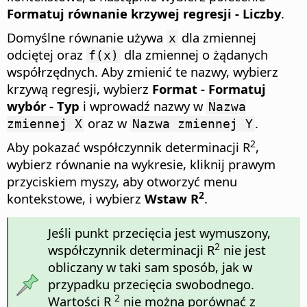
Formatuj równanie krzywej regresji - Liczby
.
Domyślne równanie używa
dla zmiennej
x
odciętej oraz
dla zmiennej o żądanych
f(x)
współrzędnych. Aby zmienić te nazwy, wybierz
krzywą regresji, wybierz
Format - Formatuj
wybór - Typ
i wprowadź nazwy w
Nazwa
oraz w
.
zmiennej X
Nazwa zmiennej Y
2
Aby pokazać współczynnik determinacji R
,
wybierz równanie na wykresie, kliknij prawym
przyciskiem myszy, aby otworzyć menu
2
kontekstowe, i wybierz
Wstaw R
.
Jeśli punkt przecięcia jest wymuszony,
2
współczynnik determinacji R
nie jest
obliczany w taki sam sposób, jak w
przypadku przecięcia swobodnego.
2
Wartości R
nie można porównać z