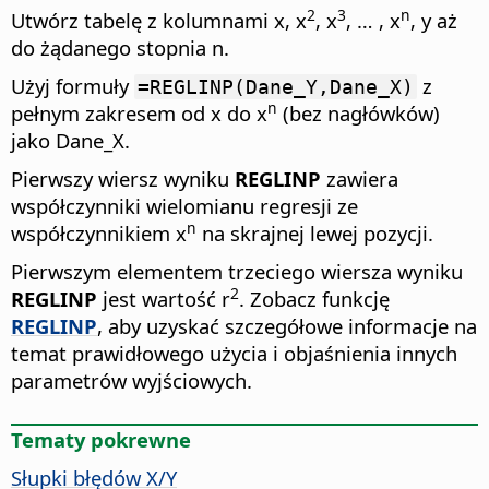
2
3
n
Utwórz tabelę z kolumnami x, x
, x
, … , x
, y aż
do żądanego stopnia n.
Użyj formuły
z
=REGLINP(Dane_Y,Dane_X)
n
pełnym zakresem od x do x
(bez nagłówków)
jako Dane_X.
Pierwszy wiersz wyniku
REGLINP
zawiera
współczynniki wielomianu regresji ze
n
współczynnikiem x
na skrajnej lewej pozycji.
Pierwszym elementem trzeciego wiersza wyniku
2
REGLINP
jest wartość r
. Zobacz funkcję
REGLINP
, aby uzyskać szczegółowe informacje na
temat prawidłowego użycia i objaśnienia innych
parametrów wyjściowych.
Tematy pokrewne
Słupki błędów X/Y