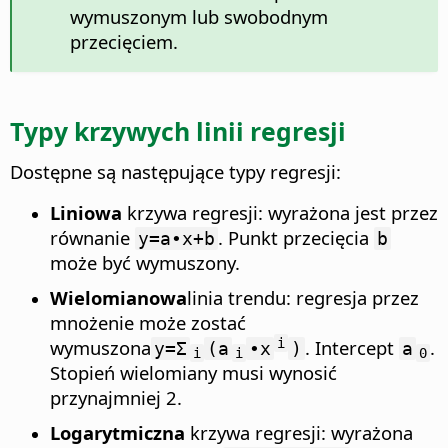
wymuszonym lub swobodnym
przecięciem.
Typy krzywych linii regresji
Dostępne są następujące typy regresji:
Liniowa
krzywa regresji: wyrażona jest przez
równanie
. Punkt przecięcia
y=a∙x+b
b
może być wymuszony.
Wielomianowa
linia trendu: regresja przez
mnożenie może zostać
wymuszona
. Intercept
.
i
y=Σ
(a
∙x
)
a
i
i
0
Stopień wielomiany musi wynosić
przynajmniej 2.
Logarytmiczna
krzywa regresji: wyrażona