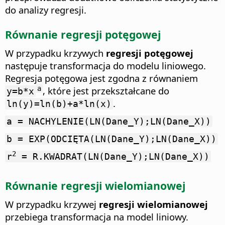
do analizy regresji.
Równanie regresji potęgowej
W przypadku krzywych
regresji potęgowej
następuje transformacja do modelu liniowego.
Regresja potęgowa jest zgodna z równaniem
, które jest przekształcane do
a
y=b*x
.
ln(y)=ln(b)+a*ln(x)
a = NACHYLENIE(LN(Dane_Y);LN(Dane_X))
b = EXP(ODCIĘTA(LN(Dane_Y);LN(Dane_X))
2
r
= R.KWADRAT(LN(Dane_Y);LN(Dane_X))
Równanie regresji wielomianowej
W przypadku krzywej
regresji wielomianowej
przebiega transformacja na model liniowy.