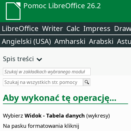
Pomoc LibreOffice 26.2
LibreOffice
Writer
Calc
Impress
Dra
Angielski (USA)
Amharski
Arabski
Astu
Spis treści
Aby wykonać tę operację...
Wybierz
Widok - Tabela danych
(wykresy)
Na pasku formatowania kliknij