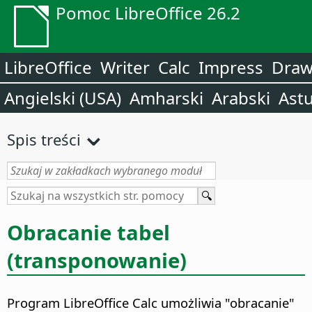
Pomoc LibreOffice 26.2
LibreOffice
Writer
Calc
Impress
Dra
Angielski (USA)
Amharski
Arabski
Astu
Spis treści
Obracanie tabel
(transponowanie)
Program LibreOffice Calc umożliwia "obracanie"