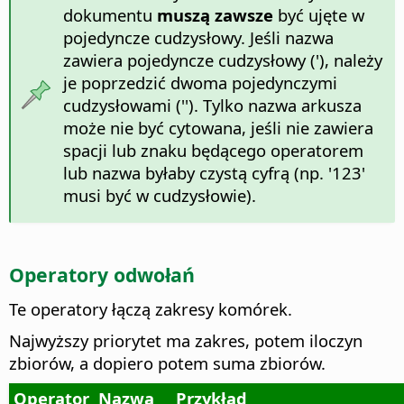
dokumentu
muszą zawsze
być ujęte w
pojedyncze cudzysłowy. Jeśli nazwa
zawiera pojedyncze cudzysłowy ('), należy
je poprzedzić dwoma pojedynczymi
cudzysłowami (''). Tylko nazwa arkusza
może nie być cytowana, jeśli nie zawiera
spacji lub znaku będącego operatorem
lub nazwa byłaby czystą cyfrą (np. '123'
musi być w cudzysłowie).
Operatory odwołań
Te operatory łączą zakresy komórek.
Najwyższy priorytet ma zakres, potem iloczyn
zbiorów, a dopiero potem suma zbiorów.
Operator
Nazwa
Przykład