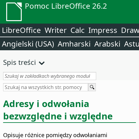
Pomoc LibreOffice 26.2
LibreOffice
Writer
Calc
Impress
Dra
Angielski (USA)
Amharski
Arabski
Astu
Spis treści
Adresy i odwołania
bezwzględne i względne
Opisuje różnice pomiędzy odwołaniami