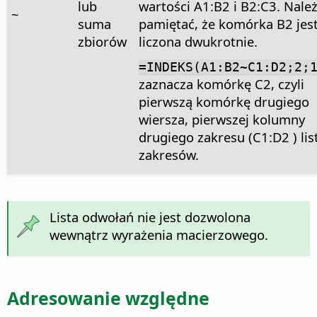
lub
wartości A1:B2 i B2:C3. Nale
~
suma
pamiętać, że komórka B2 jes
zbiorów
liczona dwukrotnie.
=INDEKS(A1:B2~C1:D2;2;
zaznacza komórkę C2, czyli
pierwszą komórkę drugiego
wiersza, pierwszej kolumny
drugiego zakresu (C1:D2 ) lis
zakresów.
Lista odwołań nie jest dozwolona
wewnątrz wyrażenia macierzowego.
Adresowanie względne