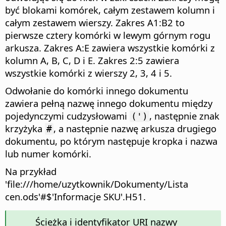
być blokami komórek, całym zestawem kolumn i
całym zestawem wierszy. Zakres A1:B2 to
pierwsze cztery komórki w lewym górnym rogu
arkusza. Zakres A:E zawiera wszystkie komórki z
kolumn A, B, C, D i E. Zakres 2:5 zawiera
wszystkie komórki z wierszy 2, 3, 4 i 5.
Odwołanie do komórki innego dokumentu
zawiera pełną nazwę innego dokumentu między
pojedynczymi cudzysłowami
, następnie znak
(')
krzyżyka
, a następnie nazwę arkusza drugiego
#
dokumentu, po którym następuje kropka i nazwa
lub numer komórki.
Na przykład
'file:///home/uzytkownik/Dokumenty/Lista
cen.ods'#$'Informacje SKU'.H51
.
Ścieżka i identyfikator URI nazwy