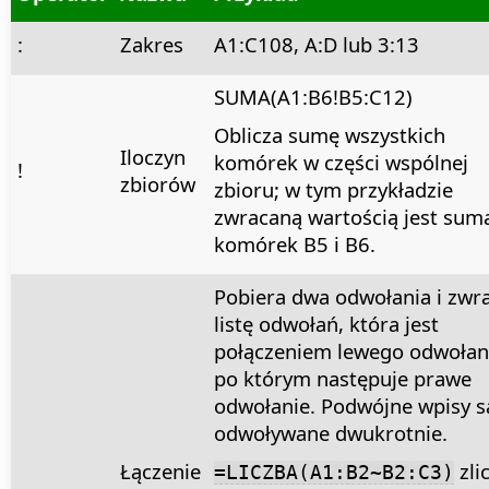
:
Zakres
A1:C108, A:D lub 3:13
SUMA(A1:B6!B5:C12)
Oblicza sumę wszystkich
Iloczyn
komórek w części wspólnej
!
zbiorów
zbioru; w tym przykładzie
zwracaną wartością jest sum
komórek B5 i B6.
Pobiera dwa odwołania i zwr
listę odwołań, która jest
połączeniem lewego odwołan
po którym następuje prawe
odwołanie. Podwójne wpisy s
odwoływane dwukrotnie.
Łączenie
zli
=LICZBA(A1:B2~B2:C3)