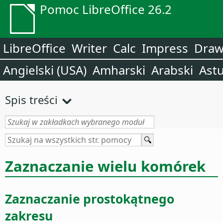
Pomoc LibreOffice 26.2
LibreOffice
Writer
Calc
Impress
Dra
Angielski (USA)
Amharski
Arabski
Astu
Spis treści
Zaznaczanie wielu komórek
Zaznaczanie prostokątnego
zakresu