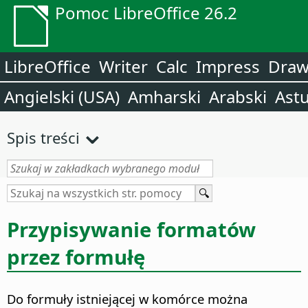
Pomoc LibreOffice 26.2
LibreOffice
Writer
Calc
Impress
Dra
Angielski (USA)
Amharski
Arabski
Astu
Spis treści
Przypisywanie formatów
przez formułę
Do formuły istniejącej w komórce można