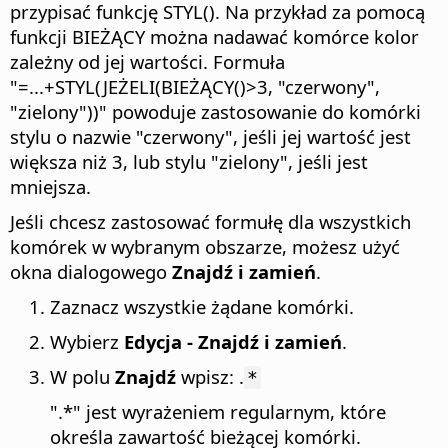
przypisać funkcję STYL(). Na przykład za pomocą
funkcji BIEŻĄCY można nadawać komórce kolor
zależny od jej wartości. Formuła
"=...+STYL(JEŻELI(BIEŻĄCY()>3, "czerwony",
"zielony"))" powoduje zastosowanie do komórki
stylu o nazwie "czerwony", jeśli jej wartość jest
większa niż 3, lub stylu "zielony", jeśli jest
mniejsza.
Jeśli chcesz zastosować formułę dla wszystkich
komórek w wybranym obszarze, możesz użyć
okna dialogowego
Znajdź i zamień
.
Zaznacz wszystkie żądane komórki.
Wybierz
Edycja - Znajdź i zamień
.
W polu
Znajdź
wpisz: .
*
".*" jest wyrażeniem regularnym, które
określa zawartość bieżącej komórki.