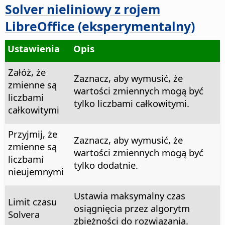
Solver nieliniowy z rojem
LibreOffice (eksperymentalny)
Ustawienia
Opis
Załóż, że
Zaznacz, aby wymusić, że
zmienne są
wartości zmiennych mogą być
liczbami
tylko liczbami całkowitymi.
całkowitymi
Przyjmij, że
Zaznacz, aby wymusić, że
zmienne są
wartości zmiennych mogą być
liczbami
tylko dodatnie.
nieujemnymi
Ustawia maksymalny czas
Limit czasu
osiągnięcia przez algorytm
Solvera
zbieżności do rozwiązania.