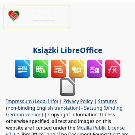
Prosimy o
wsparcie!
Książki LibreOffice
Impressum (Legal Info)
|
Privacy Policy
|
Statutes
(non-binding English translation)
-
Satzung (binding
German version)
| Copyright information: Unless
otherwise specified, all text and images on this
website are licensed under the
Mozilla Public License
v2.0
. “LibreOffice” and “The Document Foundation” are