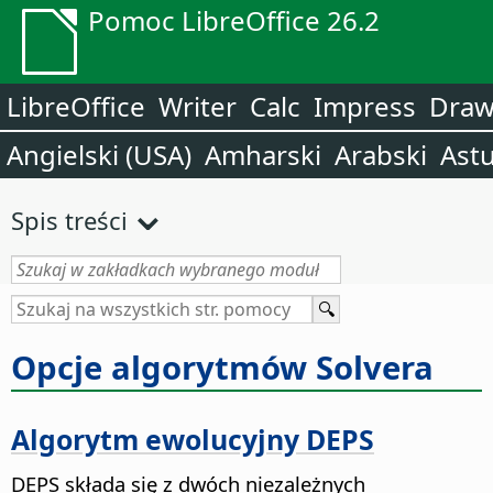
Pomoc LibreOffice 26.2
LibreOffice
Writer
Calc
Impress
Dra
Angielski (USA)
Amharski
Arabski
Astu
Spis treści
Opcje algorytmów Solvera
Algorytm ewolucyjny DEPS
DEPS składa się z dwóch niezależnych