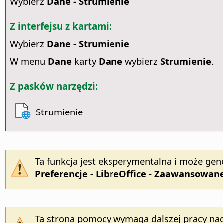
Wybierz
Dane - Strumienie
Z interfejsu z kartami:
Wybierz
Dane - Strumienie
W menu
Dane
karty
Dane
wybierz
Strumienie
.
Z pasków narzędzi:
Strumienie
Ta funkcja jest eksperymentalna i może gen
Preferencje
- LibreOffice - Zaawansowan
Ta strona pomocy wymaga dalszej pracy nad