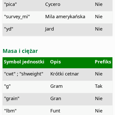
"pica"
Cycero
Nie
"survey_mi"
Mila amerykańska
Nie
"yd"
Jard
Nie
Masa i ciężar
Symbol jednostki
Opis
Prefiks
"cwt" ; "shweight"
Krótki cetnar
Nie
"g"
Gram
Tak
"grain"
Gran
Nie
"lbm"
Funt
Nie