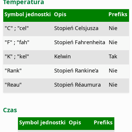
Temperatura
Symbol jednostki
Opis
Prefiks
"C" ; "cel"
Stopień Celsjusza
Nie
"F" ; "fah"
Stopień Fahrenheita
Nie
"K" ; "kel"
Kelwin
Tak
"Rank"
Stopień Rankine’a
Nie
"Reau"
Stopień Réaumura
Nie
Czas
Symbol jednostki
Opis
Prefiks