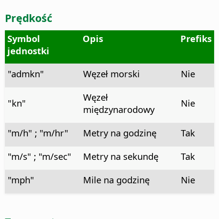
Prędkość
Symbol
Opis
Prefiks
jednostki
"admkn"
Węzeł morski
Nie
Węzeł
"kn"
Nie
międzynarodowy
"m/h" ; "m/hr"
Metry na godzinę
Tak
"m/s" ; "m/sec"
Metry na sekundę
Tak
"mph"
Mile na godzinę
Nie