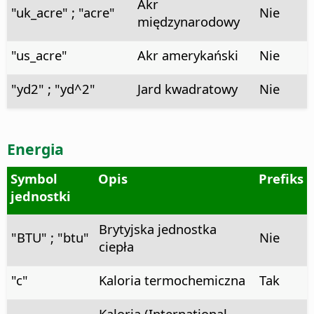
Akr
"uk_acre" ; "acre"
Nie
międzynarodowy
"us_acre"
Akr amerykański
Nie
"yd2" ; "yd^2"
Jard kwadratowy
Nie
Energia
Symbol
Opis
Prefiks
jednostki
Brytyjska jednostka
"BTU" ; "btu"
Nie
ciepła
"c"
Kaloria termochemiczna
Tak
Kaloria (International