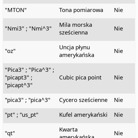
"MTON"
Tona pomiarowa
Nie
Mila morska
"Nmi3" ; "Nmi^3"
Nie
sześcienna
Uncja płynu
"oz"
Nie
amerykańska
"Pica3" ; "Pica^3" ;
"picapt3" ;
Cubic pica point
Nie
"picapt^3"
"pica3" ; "pica^3"
Cycero sześcienne
Nie
"pt" ; "us_pt"
Kufel amerykański
Nie
Kwarta
"qt"
Nie
amerykańska