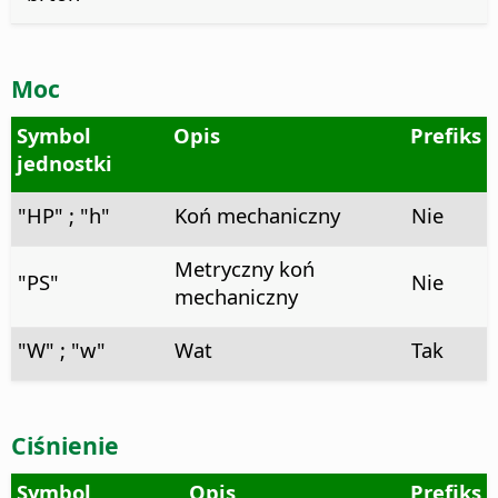
Moc
Symbol
Opis
Prefiks
jednostki
"HP" ; "h"
Koń mechaniczny
Nie
Metryczny koń
"PS"
Nie
mechaniczny
"W" ; "w"
Wat
Tak
Ciśnienie
Symbol
Opis
Prefiks