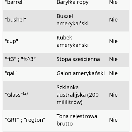
"barrel"
Baryłka ropy
Nie
Buszel
"bushel"
Nie
amerykański
Kubek
"cup"
Nie
amerykański
"ft3" ; "ft^3"
Stopa sześcienna
Nie
"gal"
Galon amerykański
Nie
Szklanka
(2)
"Glass"
australijska (200
Nie
mililitrów)
Tona rejestrowa
"GRT" ; "regton"
Nie
brutto