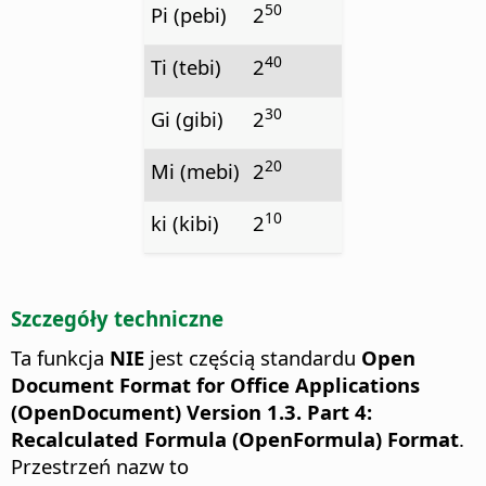
50
Pi (pebi)
2
40
Ti (tebi)
2
30
Gi (gibi)
2
20
Mi (mebi)
2
10
ki (kibi)
2
Szczegóły techniczne
Ta funkcja
NIE
jest częścią standardu
Open
Document Format for Office Applications
(OpenDocument) Version 1.3. Part 4:
Recalculated Formula (OpenFormula) Format
.
Przestrzeń nazw to