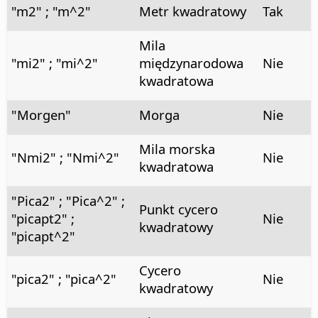
"m2" ; "m^2"
Metr kwadratowy
Tak
Mila
"mi2" ; "mi^2"
międzynarodowa
Nie
kwadratowa
"Morgen"
Morga
Nie
Mila morska
"Nmi2" ; "Nmi^2"
Nie
kwadratowa
"Pica2" ; "Pica^2" ;
Punkt cycero
"picapt2" ;
Nie
kwadratowy
"picapt^2"
Cycero
"pica2" ; "pica^2"
Nie
kwadratowy