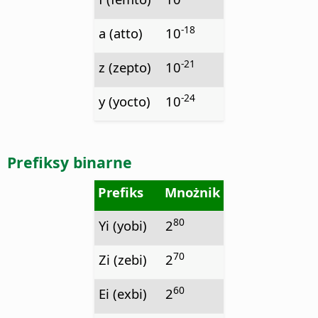
-18
a (atto)
10
-21
z (zepto)
10
-24
y (yocto)
10
Prefiksy binarne
Prefiks
Mnożnik
80
Yi (yobi)
2
70
Zi (zebi)
2
60
Ei (exbi)
2