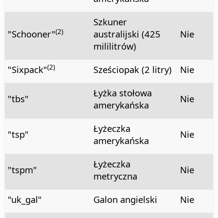
Szkuner
(2)
"Schooner"
australijski (425
Nie
mililitrów)
(2)
"Sixpack"
Sześciopak (2 litry)
Nie
Łyżka stołowa
"tbs"
Nie
amerykańska
Łyżeczka
"tsp"
Nie
amerykańska
Łyżeczka
"tspm"
Nie
metryczna
"uk_gal"
Galon angielski
Nie