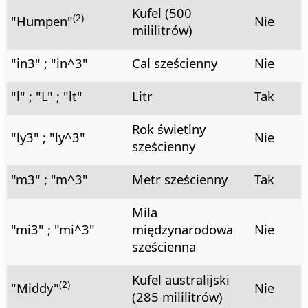
Kufel (500
(2)
"Humpen"
Nie
mililitrów)
"in3" ; "in^3"
Cal sześcienny
Nie
"l" ; "L" ; "lt"
Litr
Tak
Rok świetlny
"ly3" ; "ly^3"
Nie
sześcienny
"m3" ; "m^3"
Metr sześcienny
Tak
Mila
"mi3" ; "mi^3"
międzynarodowa
Nie
sześcienna
Kufel australijski
(2)
"Middy"
Nie
(285 mililitrów)