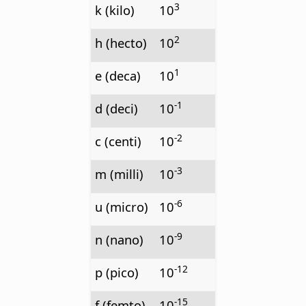
3
k (kilo)
10
2
h (hecto)
10
1
e (deca)
10
-1
d (deci)
10
-2
c (centi)
10
-3
m (milli)
10
-6
u (micro)
10
-9
n (nano)
10
-12
p (pico)
10
-15
f (femto)
10