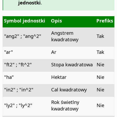
jednostki
.
Symbol jednostki
Opis
Prefiks
Angstrem
"ang2" ; "ang^2"
Tak
kwadratowy
"ar"
Ar
Tak
"ft2" ; "ft^2"
Stopa kwadratowa
Nie
"ha"
Hektar
Nie
"in2" ; "in^2"
Cal kwadratowy
Nie
Rok świetlny
"ly2" ; "ly^2"
Nie
kwadratowy