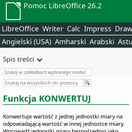
Pomoc LibreOffice 26.2
LibreOffice
Writer
Calc
Impress
Dra
Angielski (USA)
Amharski
Arabski
Astu
Spis treści
Funkcja KONWERTUJ
Konwertuje wartość z jednej jednostki miary na
odpowiadającą wartość w innej jednostce miary.
Wprowadź jednostki miary bezpośrednio jako