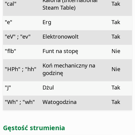
"cal"
Tak
Steam Table)
"e"
Erg
Tak
"eV" ; "ev"
Elektronowolt
Tak
"flb"
Funt na stopę
Nie
Koń mechaniczny na
"HPh" ; "hh"
Nie
godzinę
"J"
Dżul
Tak
"Wh" ; "wh"
Watogodzina
Tak
Gęstość strumienia