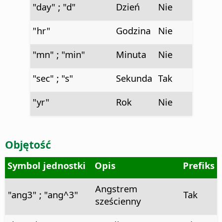
"day" ; "d"
Dzień
Nie
"hr"
Godzina
Nie
"mn" ; "min"
Minuta
Nie
"sec" ; "s"
Sekunda
Tak
"yr"
Rok
Nie
Objętość
Symbol jednostki
Opis
Prefiks
Angstrem
"ang3" ; "ang^3"
Tak
sześcienny