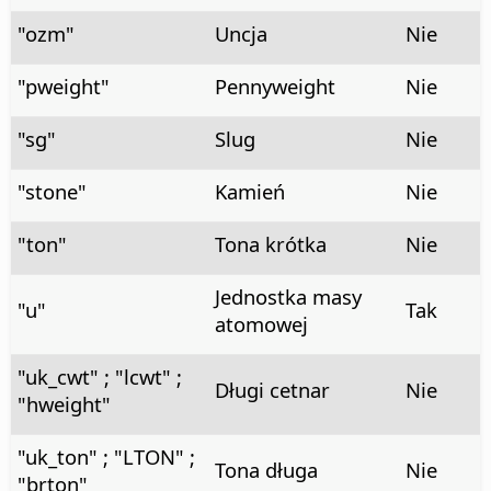
"ozm"
Uncja
Nie
"pweight"
Pennyweight
Nie
"sg"
Slug
Nie
"stone"
Kamień
Nie
"ton"
Tona krótka
Nie
Jednostka masy
"u"
Tak
atomowej
"uk_cwt" ; "lcwt" ;
Długi cetnar
Nie
"hweight"
"uk_ton" ; "LTON" ;
Tona długa
Nie
"brton"