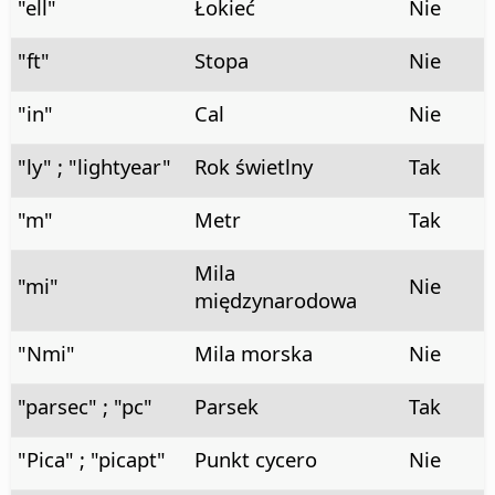
"ell"
Łokieć
Nie
"ft"
Stopa
Nie
"in"
Cal
Nie
"ly" ; "lightyear"
Rok świetlny
Tak
"m"
Metr
Tak
Mila
"mi"
Nie
międzynarodowa
"Nmi"
Mila morska
Nie
"parsec" ; "pc"
Parsek
Tak
"Pica" ; "picapt"
Punkt cycero
Nie