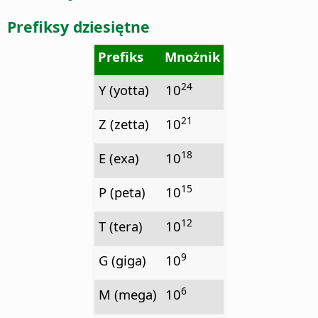
Prefiksy dziesiętne
Prefiks
Mnożnik
24
Y (yotta)
10
21
Z (zetta)
10
18
E (exa)
10
15
P (peta)
10
12
T (tera)
10
9
G (giga)
10
6
M (mega)
10