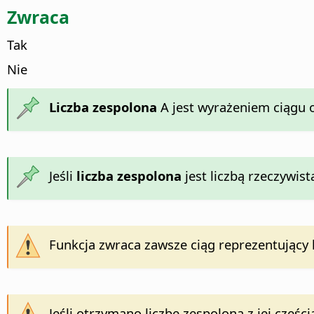
Zwraca
Tak
Nie
Liczba zespolona
A jest wyrażeniem ciągu ot
Jeśli
liczba zespolona
jest liczbą rzeczywis
Funkcja zwraca zawsze ciąg reprezentujący 
Jeśli otrzymano liczbę zespoloną z jej części