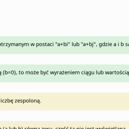
rzymanym w postaci "a+bi" lub "a+bj", gdzie a i b s
tą (b=0), to może być wyrażeniem ciągu lub wartością
liczbę zespoloną.
ą (a lub b) równą zeru, część ta nie jest wyświetlana.