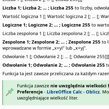
Liczba 1; Liczba 2; … ; Liczba 255
to liczby, odwoł
Wartość logiczna 1 [; Wartość logiczna 2 [; … [; Wa
Logiczne 1; Logiczne 2; … ; Logiczne 255
to warto
Liczba zespolona 1 [; Liczba zespolona 2 [; … [; Lic
Zespolone 1; Zespolone 2; … ; Zespolone 255
to 
wprowadzane w formie „x+yi” lub „x+yj”.
Odwołanie 1 [; Odwołanie 2 [; … [; Odwołanie 255]]
Odwołanie 1; Odwołanie 2; … ; Odwołanie 255
t
Funkcja ta jest zawsze przeliczana za każdym raze
Funkcja zawsze
nie uwzględnia wielkości l
Preferencje
-
LibreOffice Calc - Oblicz
. Mo
uwzględniające wielkość liter.