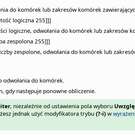
ania do komórek lub zakresów komórek zawierających
rtość logiczna 255]]]
ści logiczne, odwołania do komórek lub zakresów ko
zba zespolona 255]]]
liczby zespolone, odwołania do komórek lub zakresó
]
o odwołania do komórek.
m, gdy następuje ponowne obliczenie.
iter
, niezależnie od ustawienia pola wyboru
Uwzględ
żesz jednak użyć modyfikatora trybu
(?-i)
w
wyrażen