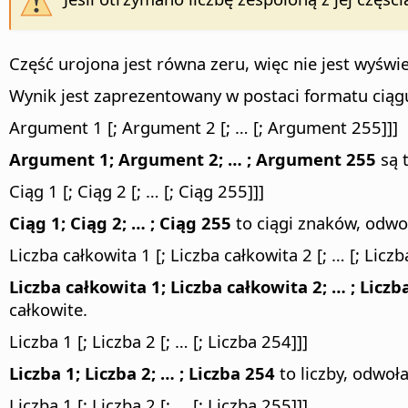
Część urojona jest równa zeru, więc nie jest wyświ
Wynik jest zaprezentowany w postaci formatu ciągu,
Argument 1 [; Argument 2 [; … [; Argument 255]]]
Argument 1; Argument 2; … ; Argument 255
są t
Ciąg 1 [; Ciąg 2 [; … [; Ciąg 255]]]
Ciąg 1; Ciąg 2; … ; Ciąg 255
to ciągi znaków, odw
Liczba całkowita 1 [; Liczba całkowita 2 [; … [; Licz
Liczba całkowita 1; Liczba całkowita 2; … ; Licz
całkowite.
Liczba 1 [; Liczba 2 [; … [; Liczba 254]]]
Liczba 1; Liczba 2; … ; Liczba 254
to liczby, odwoł
Liczba 1 [; Liczba 2 [; … [; Liczba 255]]]