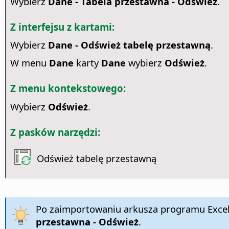
Wybierz
Dane - Tabela przestawna - Odśwież
.
Z interfejsu z kartami:
Wybierz
Dane - Odśwież tabelę przestawną
.
W menu
Dane
karty
Dane
wybierz
Odśwież
.
Z menu kontekstowego:
Wybierz
Odśwież
.
Z pasków narzędzi:
Odśwież tabelę przestawną
Po zaimportowaniu arkusza programu Excel 
przestawna - Odśwież
.